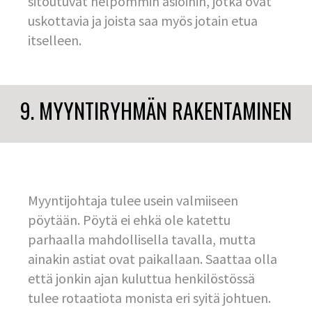
sitoutuvat helpommin asioihin, jotka ovat
uskottavia ja joista saa myös jotain etua
itselleen.
9. MYYNTIRYHMÄN RAKENTAMINEN
Myyntijohtaja tulee usein valmiiseen
pöytään. Pöytä ei ehkä ole katettu
parhaalla mahdollisella tavalla, mutta
ainakin astiat ovat paikallaan. Saattaa olla
että jonkin ajan kuluttua henkilöstössä
tulee rotaatiota monista eri syitä johtuen.