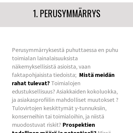
1. PERUSYMMÄRRYS
Perusymmärryksestä puhuttaessa en puhu
toimialan lainalaisuuksista
näkemyksellisistä asioista, vaan
faktapohjaisista tiedoista;
Mistä meidän
rahat tulevat?
Toimialojen
edustuksellisuus? Asiakkaiden kokoluokka,
ja asiakasprofiilin mahdolliset muutokset ?
Tulovirtojen keskittymät y-tunnuksiin,
konserneihin tai toimialoihin, ja niistä
muodostuvat riskit?
Prospektien
todellinen määrä ja potentiaali?
Missä