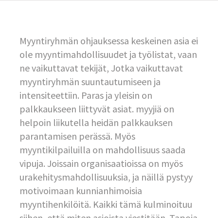
Myyntiryhmän ohjauksessa keskeinen asia ei
ole myyntimahdollisuudet ja työlistat, vaan
ne vaikuttavat tekijät, Jotka vaikuttavat
myyntiryhmän suuntautumiseen ja
intensiteettiin. Paras ja yleisin on
palkkaukseen liittyvät asiat. myyjiä on
helpoin liikutella heidän palkkauksen
parantamisen perässä. Myös
myyntikilpailuilla on mahdollisuus saada
vipuja. Joissain organisaatioissa on myös
urakehitysmahdollisuuksia, ja näillä pystyy
motivoimaan kunnianhimoisia
myyntihenkilöitä. Kaikki tämä kulminoituu
siihen, että miten asioista viestitään. Tapoja