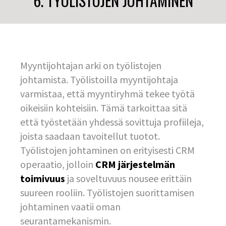
6. TYÖLISTOJEN JOHTAMINEN
Myyntijohtajan arki on työlistojen
johtamista. Työlistoilla myyntijohtaja
varmistaa, että myyntiryhmä tekee työtä
oikeisiin kohteisiin. Tämä tarkoittaa sitä
että työstetään yhdessä sovittuja profiileja,
joista saadaan tavoitellut tuotot.
Työlistojen johtaminen on erityisesti CRM
operaatio, jolloin
CRM järjestelmän
toimivuus
ja soveltuvuus nousee erittäin
suureen rooliin. Työlistojen suorittamisen
johtaminen vaatii oman
seurantamekanismin.