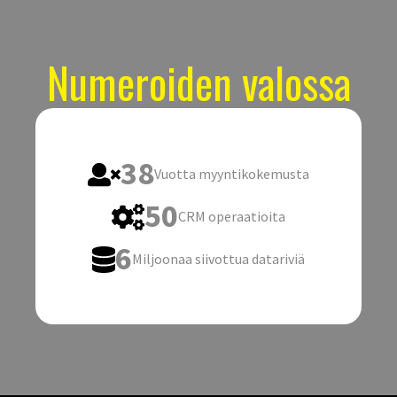
Numeroiden valossa
38
Vuotta myyntikokemusta
50
CRM operaatioita
6
Miljoonaa siivottua datariviä