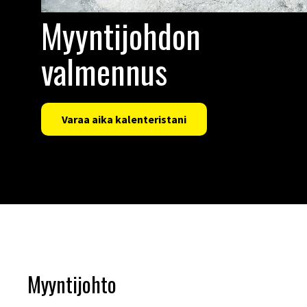
Myyntijohdon
valmennus
Varaa aika kalenteristani
Myyntijohto