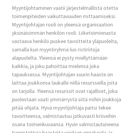
Myyntijohtaminen vaatii järjestelmällistä otetta
toimenpiteiden vaikuttavuuden mittaamiseksi.
Myyntijohtajan rooli on yleensä organisaation
yksinäisimmän henkilön rooli. Liiketoiminnasta
vastaava henkilö puskee tavoitteita yläpuolelta,
samalla kun myyntiryhmä luo ristiriitoja
alapuolelta. Yleensä ei pysty miellyttämään
kaikkia, ja joku pahoittaa mielensä joka
tapauksessa. Myyntijohtajan suurin haaste on
laittaa joukkonsa laukalle niillä resursseilla joita
on tarjolla. Yleensä resurssit ovat rajalliset, joka
puolestaan vaati ymmärrystä siitä mihin joukkoja
pitää ohjata. Hyvä myyntijohtaja paitsi tekee
tavoitteensa, valmistautuu jatkuvasti kriiseihin
osana toimenkuvaansa. Hyvin valmistautuneena
tunnistettuja haasteita voidaan ennakoida, ja