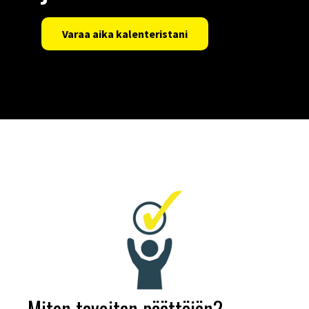
Varaa aika kalenteristani
Miten tavoitan päättäjän?