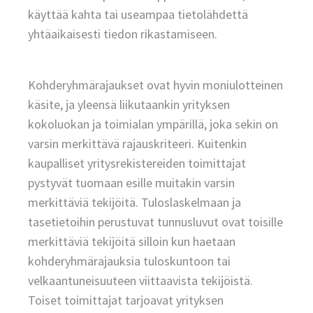
käyttää kahta tai useampaa tietolähdettä
yhtäaikaisesti tiedon rikastamiseen.
Kohderyhmärajaukset ovat hyvin moniulotteinen
käsite, ja yleensä liikutaankin yrityksen
kokoluokan ja toimialan ympärillä, joka sekin on
varsin merkittävä rajauskriteeri. Kuitenkin
kaupalliset yritysrekistereiden toimittajat
pystyvät tuomaan esille muitakin varsin
merkittäviä tekijöitä. Tuloslaskelmaan ja
tasetietoihin perustuvat tunnusluvut ovat toisille
merkittäviä tekijöitä silloin kun haetaan
kohderyhmärajauksia tuloskuntoon tai
velkaantuneisuuteen viittaavista tekijöistä.
Toiset toimittajat tarjoavat yrityksen