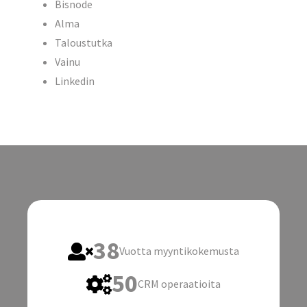
Bisnode
Alma
Taloustutka
Vainu
Linkedin
38
Vuotta myyntikokemusta
50
CRM operaatioita