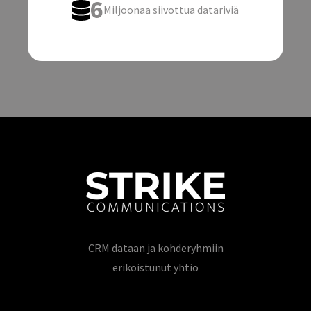
6
Miljoonaa siivottua datariviä
CRM dataan ja kohderyhmiin
erikoistunut yhtiö