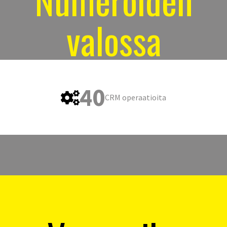
valossa
40
CRM operaatioita