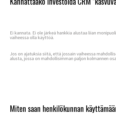
Kannattaako investoida CRM "kasvuva
Ei kannata. Ei ole järkeä hankkia alustaa liian monipuo
vaiheessa olla käyttöä.
Jos on ajatuksia siitä, että jossain vaiheessa mahdollis
alusta, jossa on mahdollisimman paljon kolmannen osa
Miten saan henkilökunnan käyttämää