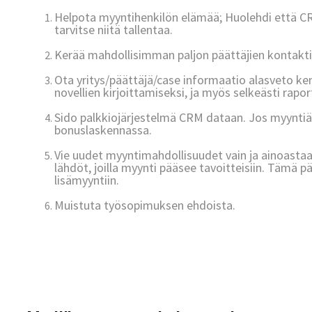
Helpota myyntihenkilön elämää; Huolehdi että CRM
tarvitse niitä tallentaa.
Kerää mahdollisimman paljon päättäjien kontaktiti
Ota yritys/päättäjä/case informaatio alasveto ken
novellien kirjoittamiseksi, ja myös selkeästi rapor
Sido palkkiojärjestelmä CRM dataan. Jos myyntiä e
bonuslaskennassa.
Vie uudet myyntimahdollisuudet vain ja ainoastaan
lähdöt, joilla myynti pääsee tavoitteisiin. Tämä 
lisämyyntiin.
Muistuta työsopimuksen ehdoista.