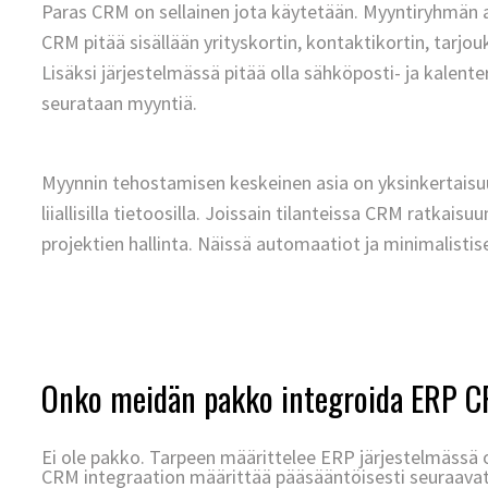
Paras CRM on sellainen jota käytetään. Myyntiryhmän ar
CRM pitää sisällään yrityskortin, kontaktikortin, tarjo
Lisäksi järjestelmässä pitää olla sähköposti- ja kalente
seurat
aan myyntiä.
Myynnin tehostamisen keskei
nen asia on yksinkertais
liiallisilla tietoosilla. Joissain tilanteissa CRM ratkais
projektien hallinta. Näissä automaatiot ja minimalist
Onko meidän pakko integroida ERP C
Ei ole pakko. Tarpeen määrittelee ERP järjestelmässä 
CRM integraation määrittää pääsääntöisesti seuraavat