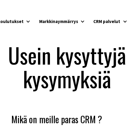
koulutukset
Markkinaymmärrys
CRM palvelut
Myynnin koulutukset
Markkinaymmärrys
CRM 
Usein kysyttyjä
kysymyksiä
Mikä on meille paras CRM ?