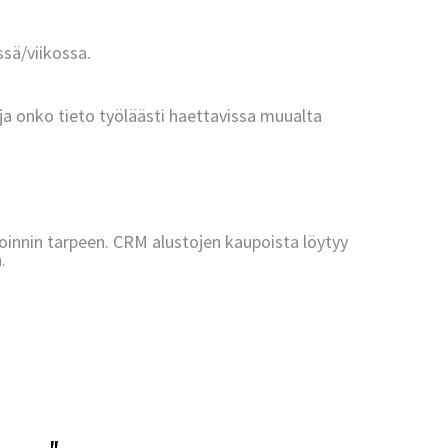
sä/viikossa.
ja onko tieto työläästi haettavissa muualta
innin tarpeen. CRM alustojen kaupoista löytyy
.