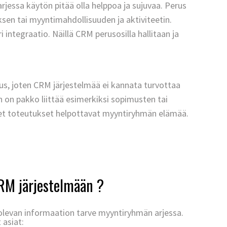
jessa käytön pitää olla helppoa ja sujuvaa. Perus
uksen tai myyntimahdollisuuden ja aktiviteetin.
ri integraatio.
Näillä CRM perusosilla hallitaan ja
uus, joten CRM järjestelmää ei kannata turvottaa
uun on pakko liittää esimerkiksi sopimusten tai
iset toteutukset helpottavat myyntiryhmän elämää.
RM järjestelmään ?
olevan informaation tarve myyntiryhmän arjessa.
 asiat: