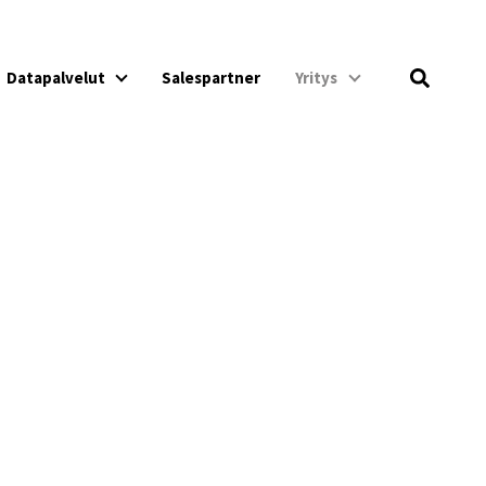
Datapalvelut
Salespartner
Yritys
palvelut
Datapalvelut
Yritys