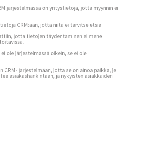
 järjestelmässä on yritystietoja, jotta myynnin ei
etoja CRM:ään, jotta niitä ei tarvitse etsiä.
ttiin, jotta tietojen täydentäminen ei mene
toitavissa.
i ole järjestelmässä oikein, se ei ole
 CRM- järjestelmään, jotta se on ainoa paikka, je
pätee asiakashankintaan, ja nykyisten asiakkaiden