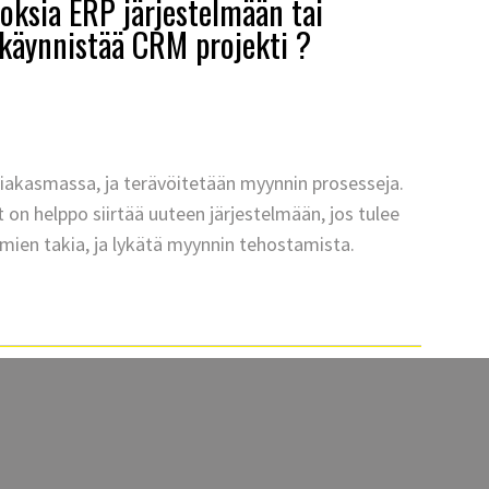
oksia ERP järjestelmään tai
 käynnistää CRM projekti ?
iakasmassa, ja terävöitetään myynnin prosesseja.
on helppo siirtää uuteen järjestelmään, jos tulee
ien takia, ja lykätä myynnin tehostamista.