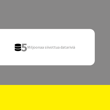
5
Miljoonaa siivottua datariviä