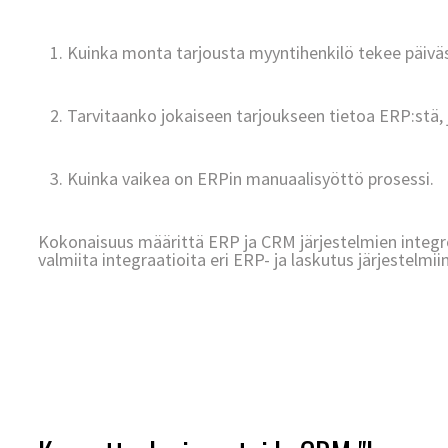
1. Kuinka monta tarjousta myyntihenkilö tekee päiväs
2. Tarvitaanko jokaiseen tarjoukseen tietoa ERP:stä, 
3. Kuinka vaikea on ERPin manuaalisyöttö prosessi.
Kokonaisuus määrittä ERP ja CRM järjestelmien integro
valmiita integraatioita eri ERP- ja laskutus järjestelmiin